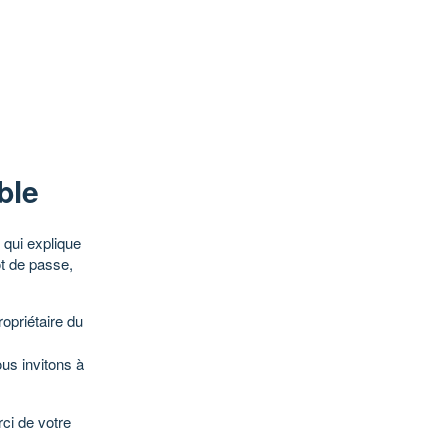
ble
qui explique
ot de passe,
opriétaire du
ous invitons à
ci de votre