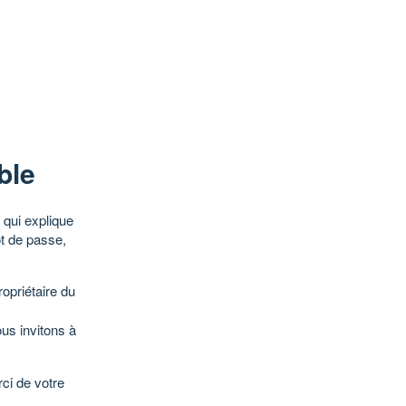
ble
qui explique
ot de passe,
opriétaire du
ous invitons à
ci de votre