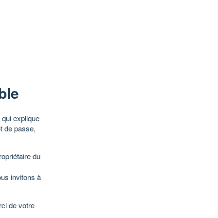
ble
qui explique
ot de passe,
opriétaire du
ous invitons à
ci de votre