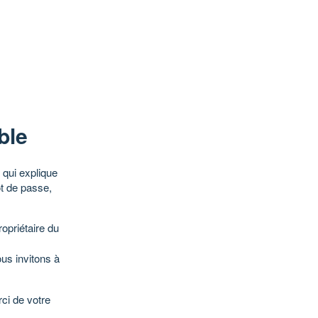
ble
qui explique
ot de passe,
opriétaire du
ous invitons à
ci de votre