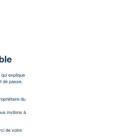
ble
qui explique
ot de passe,
opriétaire du
ous invitons à
ci de votre