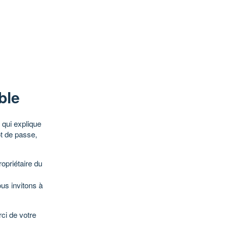
ble
qui explique
ot de passe,
opriétaire du
ous invitons à
ci de votre