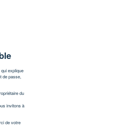
ble
qui explique
ot de passe,
opriétaire du
ous invitons à
ci de votre