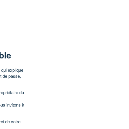
ble
qui explique
ot de passe,
opriétaire du
ous invitons à
ci de votre