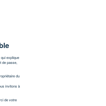
ble
qui explique
ot de passe,
opriétaire du
ous invitons à
ci de votre