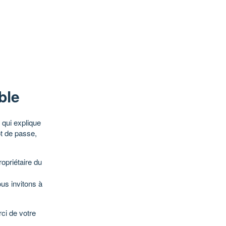
ble
qui explique
ot de passe,
opriétaire du
ous invitons à
ci de votre