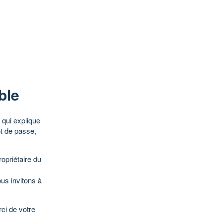
ble
qui explique
ot de passe,
opriétaire du
ous invitons à
ci de votre