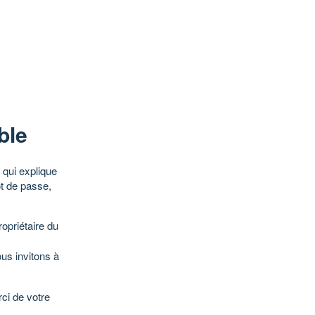
ble
qui explique
ot de passe,
opriétaire du
ous invitons à
ci de votre