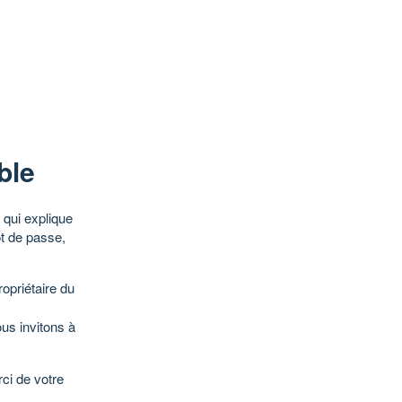
ble
qui explique
ot de passe,
opriétaire du
ous invitons à
ci de votre