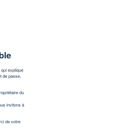
ble
qui explique
ot de passe,
opriétaire du
ous invitons à
ci de votre