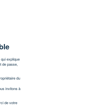
ble
qui explique
ot de passe,
opriétaire du
ous invitons à
ci de votre