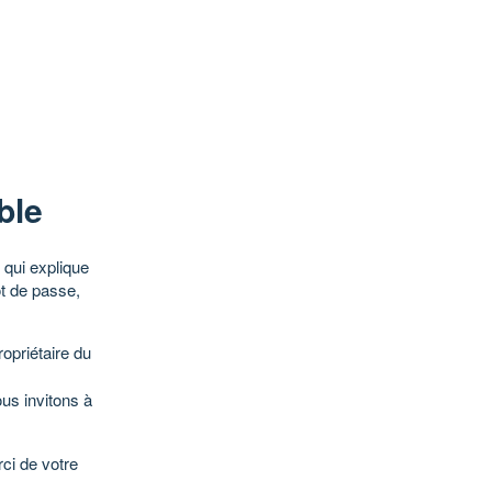
ble
qui explique
ot de passe,
opriétaire du
ous invitons à
ci de votre