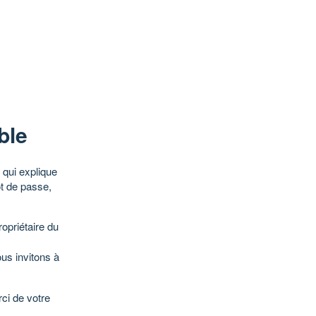
ble
qui explique
ot de passe,
opriétaire du
ous invitons à
ci de votre