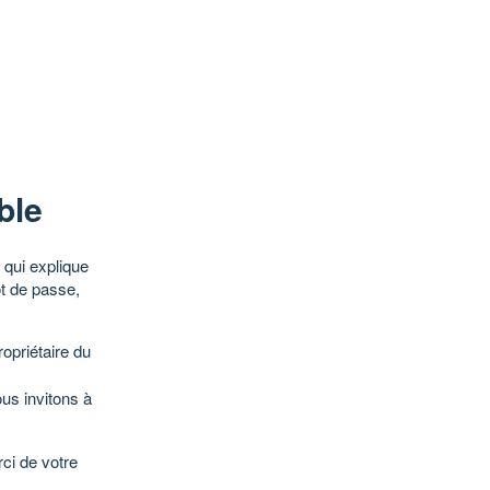
ble
qui explique
ot de passe,
opriétaire du
ous invitons à
ci de votre