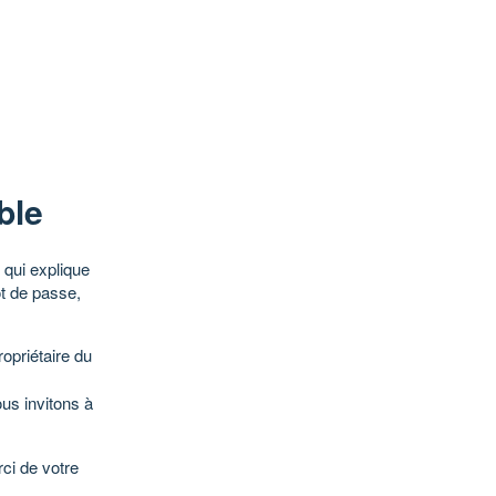
ble
qui explique
ot de passe,
opriétaire du
ous invitons à
ci de votre