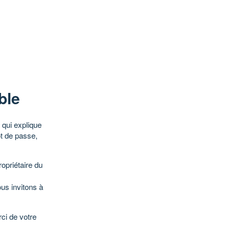
ble
qui explique
ot de passe,
opriétaire du
ous invitons à
ci de votre