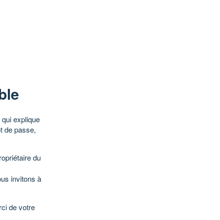
ble
qui explique
ot de passe,
opriétaire du
ous invitons à
ci de votre