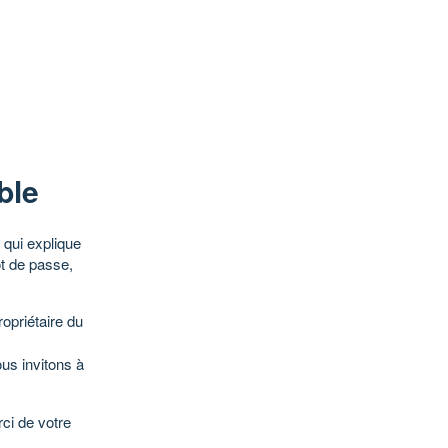
ble
qui explique
ot de passe,
opriétaire du
ous invitons à
ci de votre