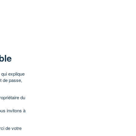
ble
qui explique
ot de passe,
opriétaire du
ous invitons à
ci de votre