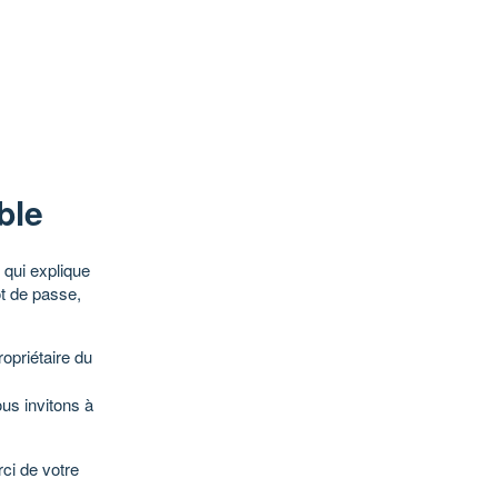
ble
qui explique
ot de passe,
opriétaire du
ous invitons à
ci de votre