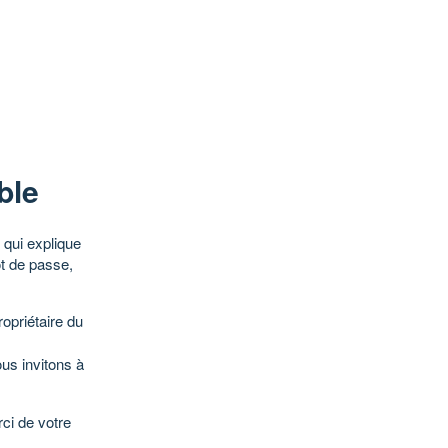
ble
qui explique
ot de passe,
opriétaire du
ous invitons à
ci de votre