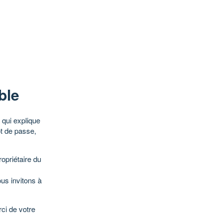
ble
qui explique
ot de passe,
opriétaire du
ous invitons à
ci de votre