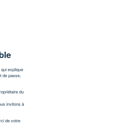
ble
qui explique
ot de passe,
opriétaire du
ous invitons à
ci de votre