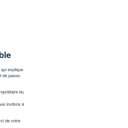
ble
qui explique
ot de passe,
opriétaire du
ous invitons à
ci de votre