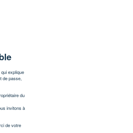
ble
qui explique
ot de passe,
opriétaire du
ous invitons à
ci de votre