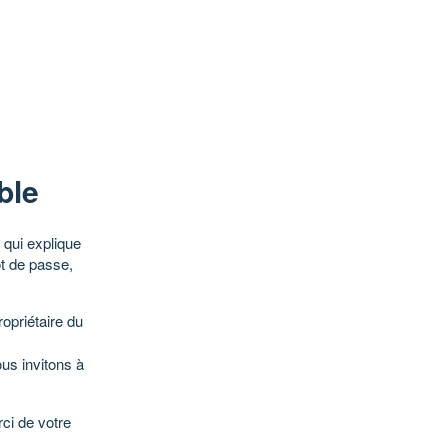
ble
qui explique
ot de passe,
opriétaire du
ous invitons à
ci de votre