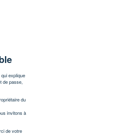
ble
qui explique
ot de passe,
opriétaire du
ous invitons à
ci de votre