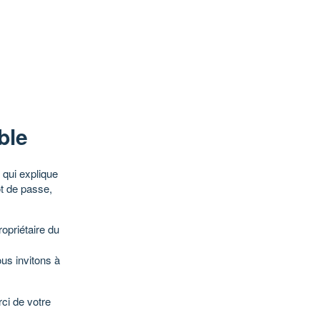
ble
qui explique
ot de passe,
opriétaire du
ous invitons à
ci de votre