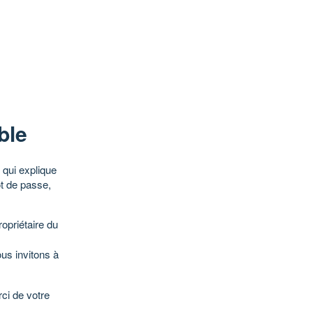
ble
qui explique
ot de passe,
opriétaire du
ous invitons à
ci de votre