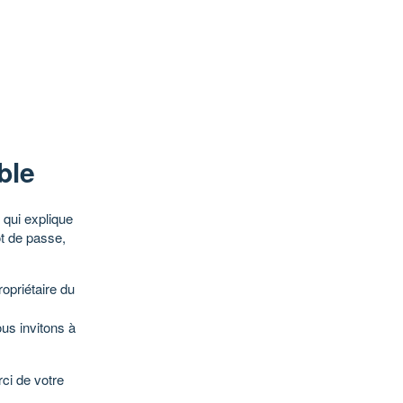
ble
qui explique
ot de passe,
opriétaire du
ous invitons à
ci de votre