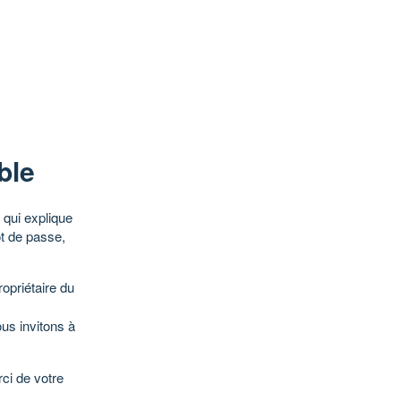
ble
qui explique
ot de passe,
opriétaire du
ous invitons à
ci de votre