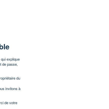
ble
qui explique
ot de passe,
opriétaire du
ous invitons à
ci de votre