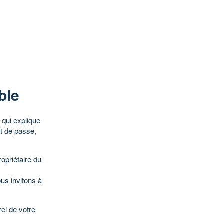
ble
qui explique
ot de passe,
opriétaire du
ous invitons à
ci de votre