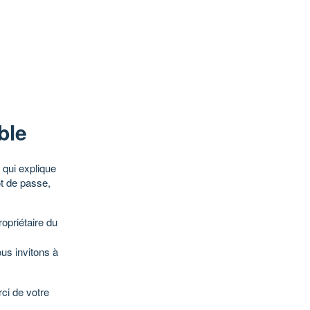
ble
qui explique
ot de passe,
opriétaire du
ous invitons à
ci de votre