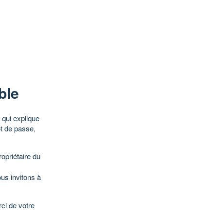
ble
qui explique
ot de passe,
opriétaire du
ous invitons à
ci de votre