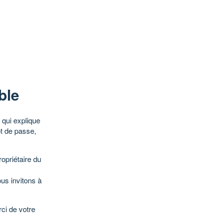
ble
qui explique
ot de passe,
opriétaire du
ous invitons à
ci de votre