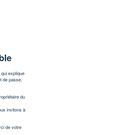
ble
qui explique
ot de passe,
opriétaire du
ous invitons à
ci de votre