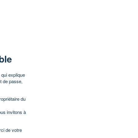
ble
qui explique
ot de passe,
opriétaire du
ous invitons à
ci de votre