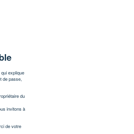
ble
qui explique
ot de passe,
opriétaire du
ous invitons à
ci de votre