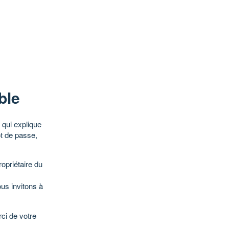
ble
qui explique
ot de passe,
opriétaire du
ous invitons à
ci de votre